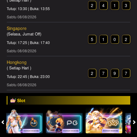
2
4
1
3
Tutup: 13:30 | Buka: 13:55
Sabtu 08/08/2026
Singapore
(Selasa, Jumat Off)
5
1
0
2
Tutup: 17:25 | Buka: 17:40
Sabtu 08/08/2026
Hongkong
( Setiap Hari )
2
7
9
7
Tutup: 22:45 | Buka: 23:00
Sabtu 08/08/2026
Slot