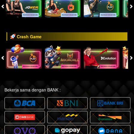
Crash Game
Bekerja sama dengan BANK :