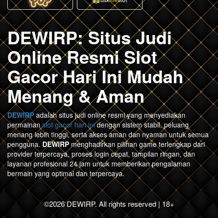
DEWIRP: Situs Judi
Online Resmi Slot
Gacor Hari Ini Mudah
Menang & Aman
DEWIRP
adalah situs judi online resmi yang menyediakan
permainan
slot gacor hari ini
dengan sistem stabil, peluang
menang lebih tinggi, serta akses aman dan nyaman untuk semua
pengguna.
DEWIRP
menghadirkan pilihan game terlengkap dari
provider terpercaya, proses login cepat, tampilan ringan, dan
layanan profesional 24 jam untuk memberikan pengalaman
bermain yang optimal dan terpercaya.
©2026 DEWIRP. All rights reserved | 18+